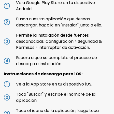
Ve a Google Play Store en tu dispositivo
Android.
Busca nuestra aplicación que deseas
descargar, haz clic en "Instalar" junto a ella.
Permite la instalación desde fuentes
desconocidas: Configuración > Seguridad &
Permisos > interruptor de activación.
Espera a que se complete el proceso de
descarga e instalación.
Instrucciones de descarga para iOS:
Ve a la App Store en tu dispositivo iOS.
Toca "Buscar" y escribe el nombre de la
aplicación.
Toca el ícono de la aplicación, luego toca