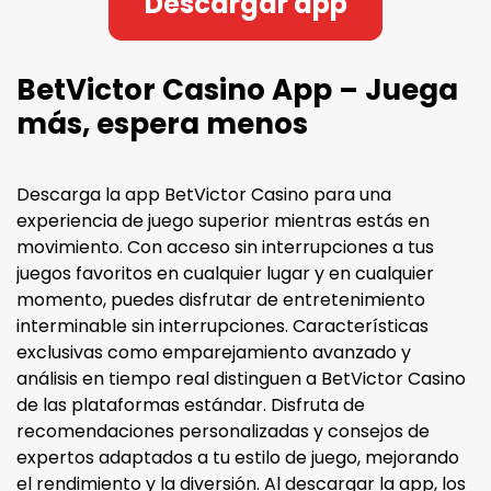
Descargar app
BetVictor Casino App – Juega
más, espera menos
Descarga la app BetVictor Casino para una
experiencia de juego superior mientras estás en
movimiento. Con acceso sin interrupciones a tus
juegos favoritos en cualquier lugar y en cualquier
momento, puedes disfrutar de entretenimiento
interminable sin interrupciones. Características
exclusivas como emparejamiento avanzado y
análisis en tiempo real distinguen a BetVictor Casino
de las plataformas estándar. Disfruta de
recomendaciones personalizadas y consejos de
expertos adaptados a tu estilo de juego, mejorando
el rendimiento y la diversión. Al descargar la app, los