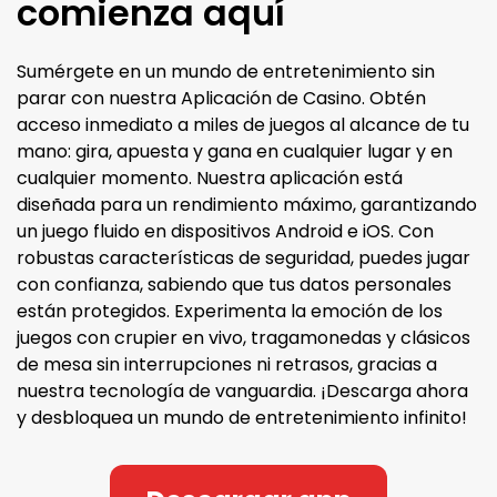
comienza aquí
Sumérgete en un mundo de entretenimiento sin
parar con nuestra Aplicación de Casino. Obtén
acceso inmediato a miles de juegos al alcance de tu
mano: gira, apuesta y gana en cualquier lugar y en
cualquier momento. Nuestra aplicación está
diseñada para un rendimiento máximo, garantizando
un juego fluido en dispositivos Android e iOS. Con
robustas características de seguridad, puedes jugar
con confianza, sabiendo que tus datos personales
están protegidos. Experimenta la emoción de los
juegos con crupier en vivo, tragamonedas y clásicos
de mesa sin interrupciones ni retrasos, gracias a
nuestra tecnología de vanguardia. ¡Descarga ahora
y desbloquea un mundo de entretenimiento infinito!