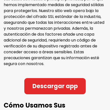
hemos implementado medidas de seguridad sólidas
para protegerlos. Nuestro sitio web opera bajo la
protección del cifrado SSL estándar de la industria,
asegurando que todas las interacciones entre usted
y nosotros permanezcan privadas. Además, la
autenticación de dos factores añade una capa
adicional de seguridad, requiriendo un código de
verificación de su dispositivo registrado antes de
conceder acceso a áreas sensibles. Estas
precauciones garantizan que su información esté
segura con nosotros.
Descargar app
Cómo Usamos Sus