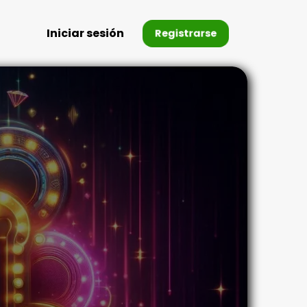
Iniciar sesión
Registrarse