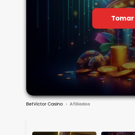
Tomar
›
BetVictor Casino
Afiliados