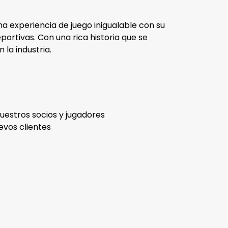
a experiencia de juego inigualable con su
ortivas. Con una rica historia que se
la industria.
nuestros socios y jugadores
evos clientes