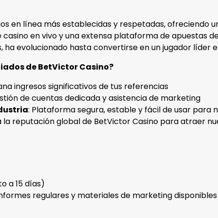
os en línea más establecidas y respetadas, ofreciendo un
casino en vivo y una extensa plataforma de apuestas dep
a evolucionado hasta convertirse en un jugador líder en 
liados de BetVictor Casino?
ana ingresos significativos de tus referencias
estión de cuentas dedicada y asistencia de marketing
dustria
: Plataforma segura, estable y fácil de usar para 
 la reputación global de BetVictor Casino para atraer nu
o a 15 días)
nformes regulares y materiales de marketing disponibles