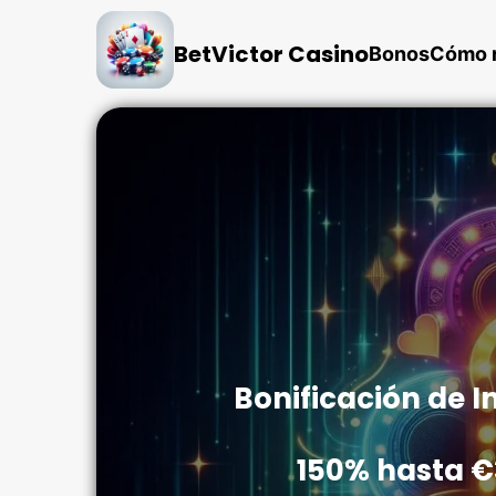
BetVictor Casino
Bonos
Cómo r
Bonificación de I
150% hasta €