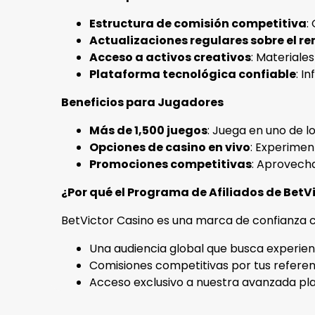
Estructura de comisión competitiva
:
Actualizaciones regulares sobre el r
Acceso a activos creativos
: Material
Plataforma tecnológica confiable
: I
Beneficios para Jugadores
Más de 1,500 juegos
: Juega en uno de l
Opciones de casino en vivo
: Experimen
Promociones competitivas
: Aprovecha
¿Por qué el Programa de Afiliados de BetV
BetVictor Casino es una marca de confianza c
Una audiencia global que busca experienc
Comisiones competitivas por tus referen
Acceso exclusivo a nuestra avanzada pl