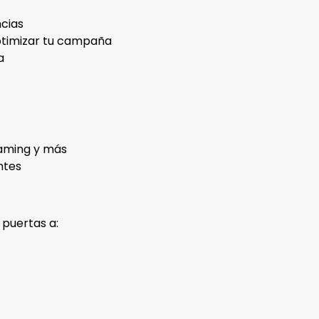
ncias
ptimizar tu campaña
a
Gaming y más
ntes
 puertas a: