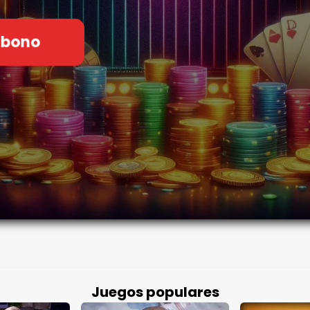
 bono
Juegos populares