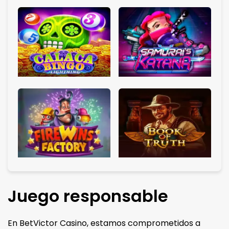
Juego responsable
En BetVictor Casino, estamos comprometidos a