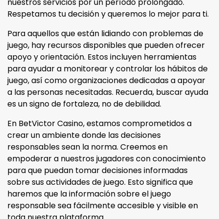
nuestros servicios por un período prolongado.
Respetamos tu decisión y queremos lo mejor para ti.
Para aquellos que están lidiando con problemas de
juego, hay recursos disponibles que pueden ofrecer
apoyo y orientación. Estos incluyen herramientas
para ayudar a monitorear y controlar los hábitos de
juego, así como organizaciones dedicadas a apoyar
a las personas necesitadas. Recuerda, buscar ayuda
es un signo de fortaleza, no de debilidad.
En BetVictor Casino, estamos comprometidos a
crear un ambiente donde las decisiones
responsables sean la norma. Creemos en
empoderar a nuestros jugadores con conocimiento
para que puedan tomar decisiones informadas
sobre sus actividades de juego. Esto significa que
haremos que la información sobre el juego
responsable sea fácilmente accesible y visible en
toda nuestra plataforma.